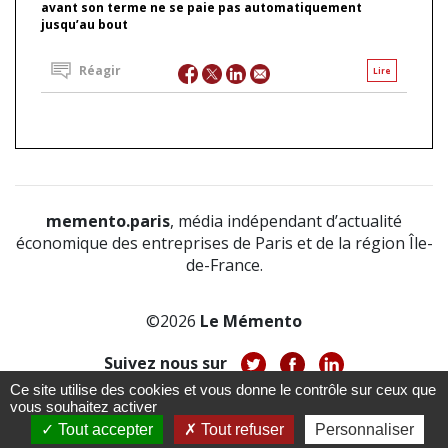
avant son terme ne se paie pas automatiquement
jusqu’au bout
Réagir
Lire
memento.paris
, média indépendant d’actualité
économique des entreprises de Paris et de la région Île-
de-France.
©2026
Le Mémento
Suivez nous sur
Ce site utilise des cookies et vous donne le contrôle sur ceux que
-
-
-
vous souhaitez activer
À propos
Notice légale
Politique de confidentialité
-
Tout accepter
Tout refuser
Personnaliser
CGV
CGU