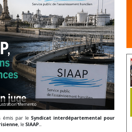
lustration Memento
s émis par le
Syndicat interdépartemental pour
risienne
, le
SIAAP
...