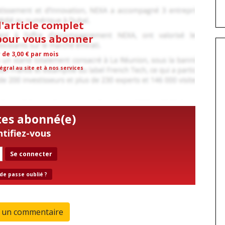
l'article complet
 pour vous abonner
r de 3,00 € par mois
égral au site et à nos services
tes abonné(e)
ntifiez-vous
Se connecter
de passe oublié ?
r un commentaire