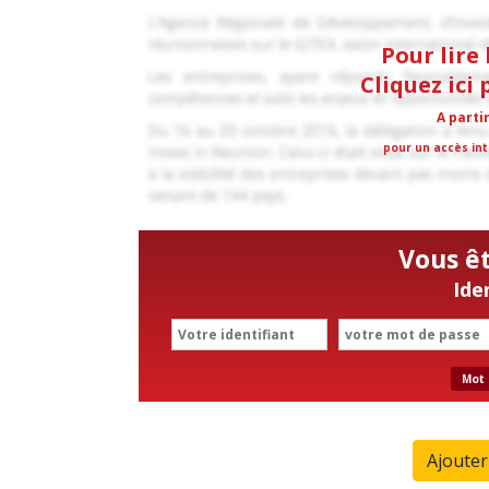
Pour lire 
Cliquez ici
A parti
pour un accès int
Vous ê
Ide
Mot 
Ajoute