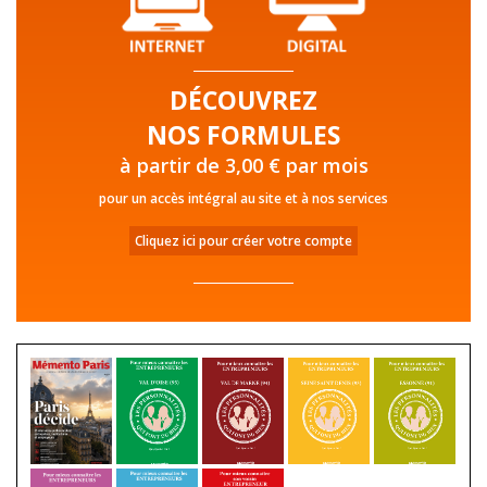
DÉCOUVREZ
NOS FORMULES
à partir de 3,00 € par mois
pour un accès intégral au site et à nos services
Cliquez ici pour créer votre compte