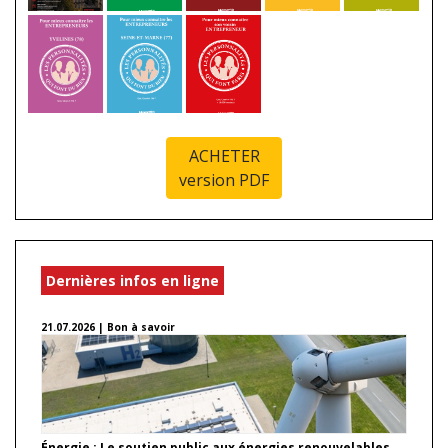
ACHETER
version PDF
Dernières infos en ligne
21.07.2026 | Bon à savoir
Énergie : Le soutien public aux énergies renouvelables