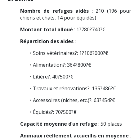
Nombre de refuges aidés
: 210 (196 pour
chiens et chats, 14 pour équidés)
Montant total alloué
: 1?780?740?€
Répartition des aides
:
• Soins vétérinaires?: 1?106?000?€
• Alimentation?: 364?800?€
• Litière?: 40?500?€
• Travaux et rénovations?: 135?486?€
• Accessoires (niches, etc.)?: 63?454?€
• Équidés?: 70?500?€
Capacité moyenne d’un refuge
: 50 places
Animaux réellement accueillis en moyenne
: