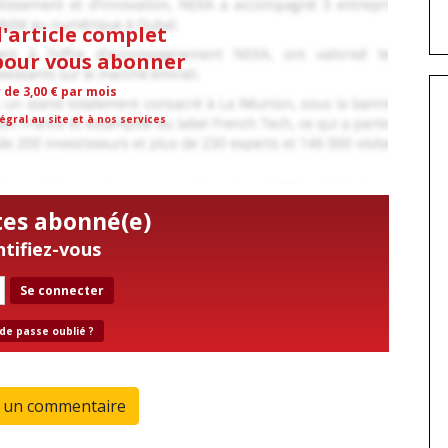
l'article complet
 pour vous abonner
r de 3,00 € par mois
égral au site et à nos services
tes abonné(e)
ntifiez-vous
Se connecter
de passe oublié ?
r un commentaire