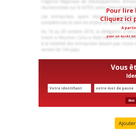
Pour lire 
Cliquez ici
A parti
pour un accès int
Vous ê
Ide
Mot 
Ajoute