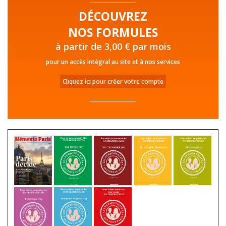
DÉCOUVREZ
NOS FORMULES
à partir de 3,00 € par mois
pour un accès intégral au site et à nos services
Cliquez ici pour créer votre compte