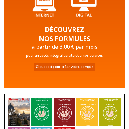
DÉCOUVREZ
NOS FORMULES
à partir de 3,00 € par mois
pour un accès intégral au site et à nos services
Cliquez ici pour créer votre compte