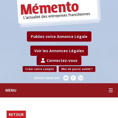
Publiez votre Annonce Légale
Voir les Annonces Légales
Connectez-vous
Créer votre compte
Mot de passe oublié ?
Suivez nous sur
MENU
RETOUR