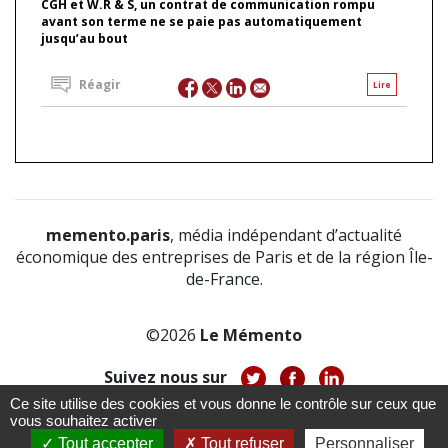
CGH et W.R & S, un contrat de communication rompu
avant son terme ne se paie pas automatiquement
jusqu’au bout
Réagir
Lire
memento.paris
, média indépendant d’actualité
économique des entreprises de Paris et de la région Île-
de-France.
©2026
Le Mémento
Suivez nous sur
Ce site utilise des cookies et vous donne le contrôle sur ceux que
-
-
-
vous souhaitez activer
À propos
Notice légale
Politique de confidentialité
-
Tout accepter
Tout refuser
Personnaliser
CGV
CGU