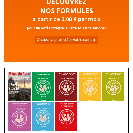
DÉCOUVREZ
NOS FORMULES
à partir de 3,00 € par mois
pour un accès intégral au site et à nos services
Cliquez ici pour créer votre compte