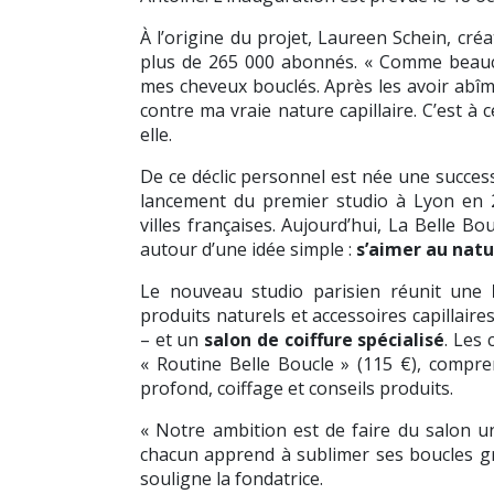
À l’origine du projet, Laureen Schein, cré
plus de 265 000 abonnés. « Comme beauc
mes cheveux bouclés. Après les avoir abîmés 
contre ma vraie nature capillaire. C’est à
elle.
De ce déclic personnel est née une success
lancement du premier studio à Lyon en 
villes françaises. Aujourd’hui, La Belle 
autour d’une idée simple :
s’aimer au natu
Le nouveau studio parisien réunit une
produits naturels et accessoires capillair
– et un
salon de coiffure spécialisé
. Les 
« Routine Belle Boucle » (115 €), compre
profond, coiffage et conseils produits.
« Notre ambition est de faire du salon u
chacun apprend à sublimer ses boucles grâ
souligne la fondatrice.