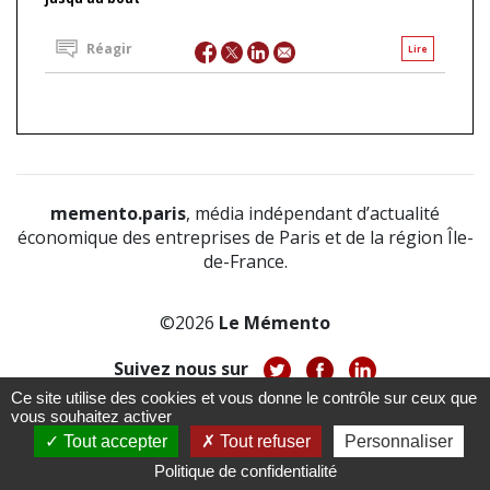
Réagir
Lire
memento.paris
, média indépendant d’actualité
économique des entreprises de Paris et de la région Île-
de-France.
©2026
Le Mémento
Suivez nous sur
Ce site utilise des cookies et vous donne le contrôle sur ceux que
-
-
-
vous souhaitez activer
À propos
Notice légale
Politique de confidentialité
-
Tout accepter
Tout refuser
Personnaliser
CGV
CGU
Politique de confidentialité