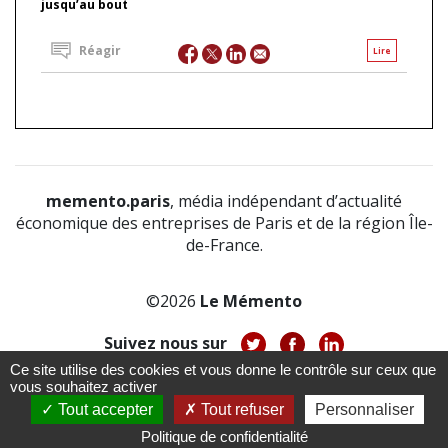
jusqu’au bout
Réagir
Lire
memento.paris
, média indépendant d’actualité
économique des entreprises de Paris et de la région Île-
de-France.
©2026
Le Mémento
Suivez nous sur
Ce site utilise des cookies et vous donne le contrôle sur ceux que
-
-
-
vous souhaitez activer
À propos
Notice légale
Politique de confidentialité
-
Tout accepter
Tout refuser
Personnaliser
CGV
CGU
Politique de confidentialité