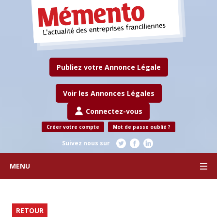
Publiez votre Annonce Légale
Voir les Annonces Légales
Connectez-vous
Créer votre compte
Mot de passe oublié ?
Suivez nous sur
MENU
RETOUR