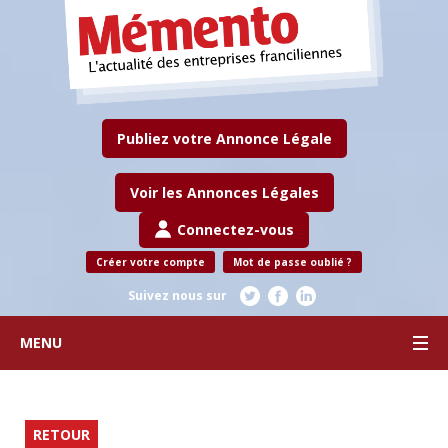
Publiez votre Annonce Légale
Voir les Annonces Légales
Connectez-vous
Créer votre compte
Mot de passe oublié ?
Suivez nous sur
MENU
RETOUR