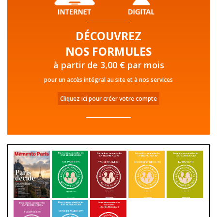
DÉCOUVREZ
NOS FORMULES
à partir de 3,00 € par mois
pour un accès intégral au site et à nos services
Cliquez ici pour créer votre compte