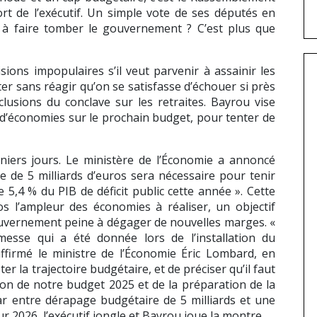
ort de l’exécutif. Un simple vote de ses députés en
t à faire tomber le gouvernement ? C’est plus que
ions impopulaires s’il veut parvenir à assainir les
ter sans réagir qu’on se satisfasse d’échouer si près
clusions du conclave sur les retraites. Bayrou vise
 d’économies sur le prochain budget, pour tenter de
rniers jours. Le ministère de l’Économie a annoncé
e de 5 milliards d’euros sera nécessaire pour tenir
e 5,4 % du PIB de déficit public cette année ». Cette
s l’ampleur des économies à réaliser, un objectif
 gouvernement peine à dégager de nouvelles marges. «
sse qui a été donnée lors de l’installation du
firmé le ministre de l’Économie Éric Lombard, en
r la trajectoire budgétaire, et de préciser qu’il faut
tion de notre budget 2025 et de la préparation de la
ar entre dérapage budgétaire de 5 milliards et une
 2026, l’exécutif jongle et Bayrou joue la montre.