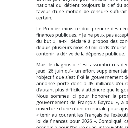
national qui détient toujours la clef du s
faveur d’une motion de censure suffirai
certain.
Le Premier ministre doit prendre des décis
finances publiques. « Je ne peux pas accep
du but », a-t-il déclaré à propos des con
depuis plusieurs mois 40 milliards d’euros
contenir la dérive de la dépense publique.
Mais le diagnostic s’est assombri ces de
jeudi 26 juin qu’« un effort supplémentair
l’objectif que s’est fixé le gouvernement d
annonce porte donc à 45 milliards d’euro
d’autant plus difficile à atteindre que le
Nous sommes ici pour honorer la prome
gouvernement de François Bayrou », a af
ouverture d’une réunion cruciale pour ajuste
« tenir au courant les Français de l’exécu
loi de finances pour 2026 ». Compliqué, c
économie pour l’heure quasi introuvable sur