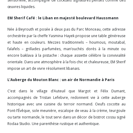
sensorielle, accompagné de cocktails signatures pensés comme des
œuvres liquides.
EM Sherif Café : le Liban en majesté boulevard Haussmann
Née à Beyrouth et posée à deux pas du Parc Monceau, cette adresse
orchestrée par la cheffe Yasmina Hayek propose une table généreuse
et haute en couleurs. Mezzes traditionnels – houmous, moutabal,
falafels – grillades parfumées, man’ouchés dorés à la minute ou
encore baklava à la pistache : chaque assiette célèbre la convivialité
orientale. Dans une atmosphère à la fois chic et chaleureuse, EM Sherif
impose un art de vivre résolument libanais.
L’Auberge du Mouton Blanc : un air de Normandie à Paris
C’est dans le village d’Auteuil que Margot et Félix Dumant,
accompagnés de Tristan Lefebvre, redonnent vie à cette auberge
historique avec une cuisine du terroir normand. Oeufs cocotte au
Pont-l’Évêque, sole meunière, escalope de veau à la crème, teurgoule
ou tarte normande, le tout servi dans un décor de bistrot cossu signé
Rodaa Studio. Une parenthèse rustique et authentique.