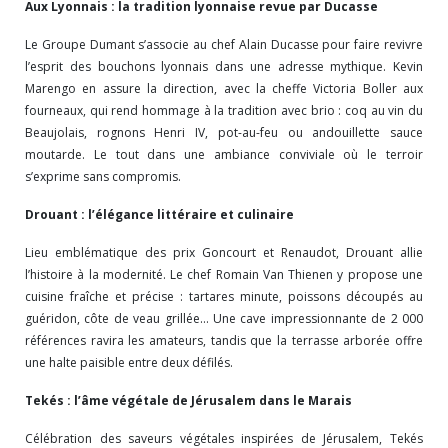
Aux Lyonnais : la tradition lyonnaise revue par Ducasse
Le Groupe Dumant s’associe au chef Alain Ducasse pour faire revivre
l’esprit des bouchons lyonnais dans une adresse mythique. Kevin
Marengo en assure la direction, avec la cheffe Victoria Boller aux
fourneaux, qui rend hommage à la tradition avec brio : coq au vin du
Beaujolais, rognons Henri IV, pot-au-feu ou andouillette sauce
moutarde. Le tout dans une ambiance conviviale où le terroir
s’exprime sans compromis.
Drouant : l’élégance littéraire et culinaire
Lieu emblématique des prix Goncourt et Renaudot, Drouant allie
l’histoire à la modernité. Le chef Romain Van Thienen y propose une
cuisine fraîche et précise : tartares minute, poissons découpés au
guéridon, côte de veau grillée… Une cave impressionnante de 2 000
références ravira les amateurs, tandis que la terrasse arborée offre
une halte paisible entre deux défilés.
Tekés : l’âme végétale de Jérusalem dans le Marais
Célébration des saveurs végétales inspirées de Jérusalem, Tekés