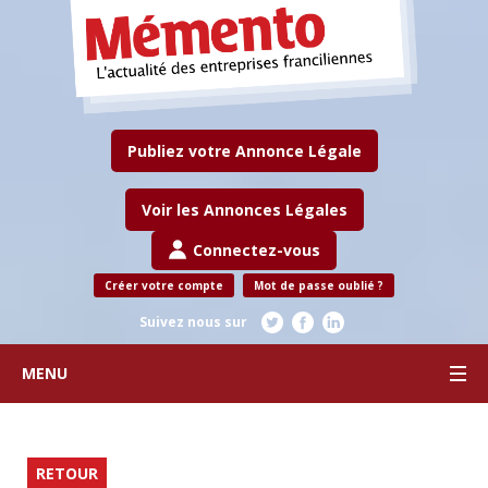
Publiez votre Annonce Légale
Voir les Annonces Légales
Connectez-vous
Créer votre compte
Mot de passe oublié ?
Suivez nous sur
MENU
RETOUR