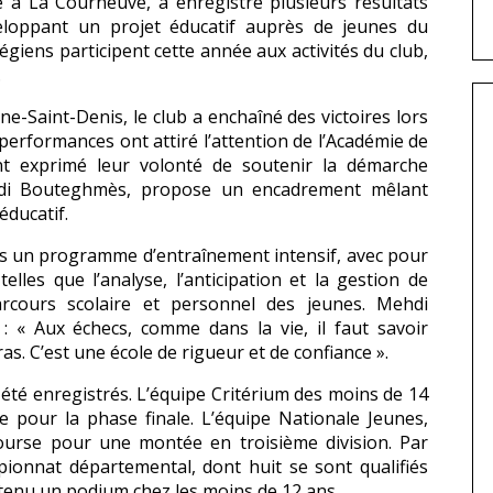
é à La Courneuve, a enregistré plusieurs résultats
veloppant un projet éducatif auprès de jeunes du
llégiens participent cette année aux activités du club,
.
e-Saint-Denis, le club a enchaîné des victoires lors
 performances ont attiré l’attention de l’Académie de
ont exprimé leur volonté de soutenir la démarche
hdi Bouteghmès, propose un encadrement mêlant
ducatif.
ns un programme d’entraînement intensif, avec pour
lles que l’analyse, l’anticipation et la gestion de
arcours scolaire et personnel des jeunes. Mehdi
: « Aux échecs, comme dans la vie, il faut savoir
ras. C’est une école de rigueur et de confiance ».
t été enregistrés. L’équipe Critérium des moins de 14
e pour la phase finale. L’équipe Nationale Jeunes,
ourse pour une montée en troisième division. Par
pionnat départemental, dont huit se sont qualifiés
btenu un podium chez les moins de 12 ans.