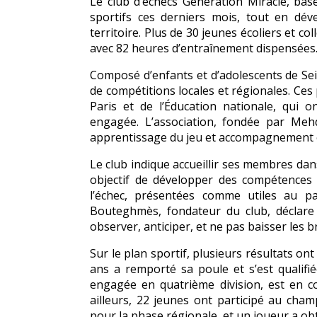
Le club d’échecs Génération Miracle, bas
sportifs ces derniers mois, tout en dé
territoire. Plus de 30 jeunes écoliers et co
avec 82 heures d’entraînement dispensées
Composé d’enfants et d’adolescents de Sein
de compétitions locales et régionales. Ces
Paris et de l’Éducation nationale, qui 
engagée. L’association, fondée par Me
apprentissage du jeu et accompagnement é
Le club indique accueillir ses membres da
objectif de développer des compétences te
l’échec, présentées comme utiles au p
Bouteghmès, fondateur du club, déclare 
observer, anticiper, et ne pas baisser les b
Sur le plan sportif, plusieurs résultats on
ans a remporté sa poule et s’est qualifié
engagée en quatrième division, est en c
ailleurs, 22 jeunes ont participé au cham
pour la phase régionale, et un joueur a o