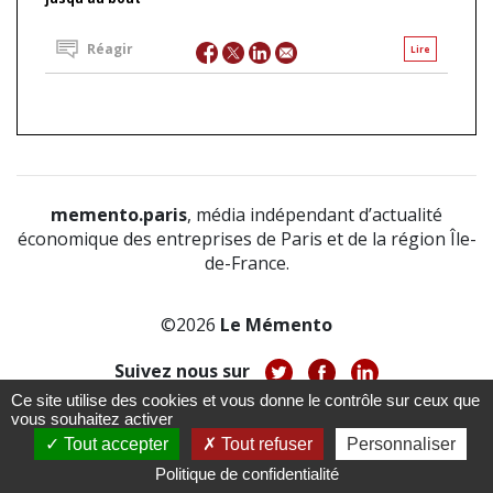
Réagir
Lire
memento.paris
, média indépendant d’actualité
économique des entreprises de Paris et de la région Île-
de-France.
©2026
Le Mémento
Suivez nous sur
Ce site utilise des cookies et vous donne le contrôle sur ceux que
-
-
-
vous souhaitez activer
À propos
Notice légale
Politique de confidentialité
-
Tout accepter
Tout refuser
Personnaliser
CGV
CGU
Politique de confidentialité