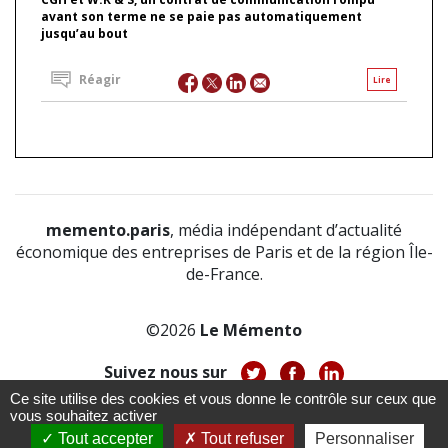
avant son terme ne se paie pas automatiquement
jusqu’au bout
Réagir
Lire
memento.paris
, média indépendant d’actualité
économique des entreprises de Paris et de la région Île-
de-France.
©2026
Le Mémento
Suivez nous sur
Ce site utilise des cookies et vous donne le contrôle sur ceux que
-
-
-
vous souhaitez activer
À propos
Notice légale
Politique de confidentialité
-
Tout accepter
Tout refuser
Personnaliser
CGV
CGU