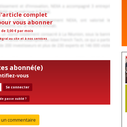
l'article complet
 pour vous abonner
r de 3,00 € par mois
égral au site et à nos services
tes abonné(e)
ntifiez-vous
Se connecter
de passe oublié ?
r un commentaire