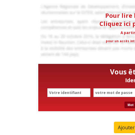
Pour lire 
Cliquez ici
A parti
pour un accès int
Vous ê
Ide
Mot 
Ajoute