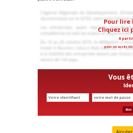
Pour lire 
Cliquez ici
A parti
pour un accès int
Vous ê
Ide
Mot 
Ajoute