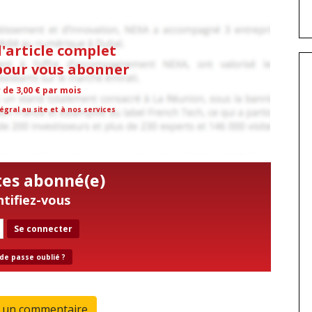
l'article complet
 pour vous abonner
r de 3,00 € par mois
égral au site et à nos services
tes abonné(e)
ntifiez-vous
Se connecter
de passe oublié ?
r un commentaire