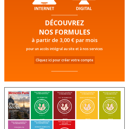
DÉCOUVREZ
NOS FORMULES
à partir de 3,00 € par mois
pour un accès intégral au site et à nos services
Cliquez ici pour créer votre compte