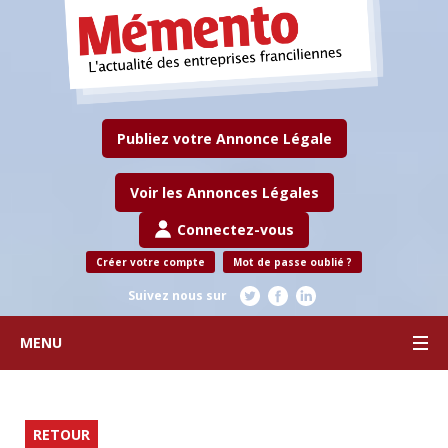
Publiez votre Annonce Légale
Voir les Annonces Légales
Connectez-vous
Créer votre compte
Mot de passe oublié ?
Suivez nous sur
MENU
RETOUR