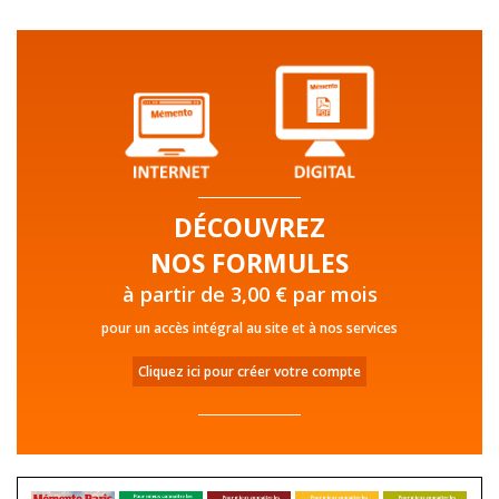
DÉCOUVREZ
NOS FORMULES
à partir de 3,00 € par mois
pour un accès intégral au site et à nos services
Cliquez ici pour créer votre compte