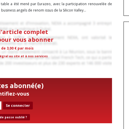
 table a été mené par Eurazeo, avec la participation renouvelée de
business angels de renom issus de la Silicon Valley...
l'article complet
 pour vous abonner
r de 3,00 € par mois
égral au site et à nos services
tes abonné(e)
ntifiez-vous
Se connecter
de passe oublié ?