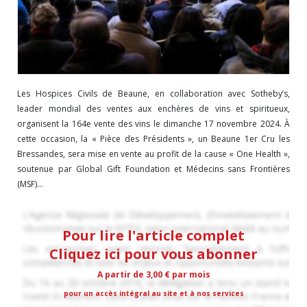
Les Hospices Civils de Beaune, en collaboration avec Sotheby’s,
leader mondial des ventes aux enchères de vins et spiritueux,
organisent la 164e vente des vins le dimanche 17 novembre 2024. À
cette occasion, la « Pièce des Présidents », un Beaune 1er Cru les
Bressandes, sera mise en vente au profit de la cause « One Health »,
soutenue par Global Gift Foundation et Médecins sans Frontières
(MSF)...
Pour lire l'article complet
Cliquez ici pour vous abonner
A partir de 3,00 € par mois
pour un accès intégral au site et à nos services