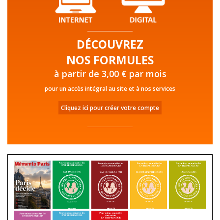
DÉCOUVREZ
NOS FORMULES
à partir de 3,00 € par mois
pour un accès intégral au site et à nos services
Cliquez ici pour créer votre compte