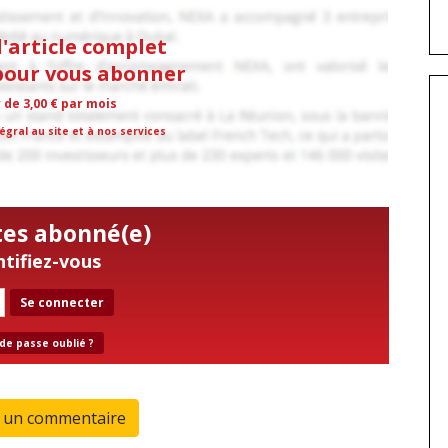
l'article complet
 pour vous abonner
r de 3,00 € par mois
égral au site et à nos services
tes abonné(e)
ntifiez-vous
Se connecter
de passe oublié ?
r un commentaire