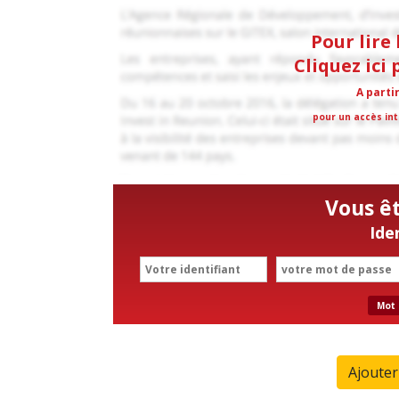
Pour lire 
Cliquez ici
A parti
pour un accès int
Vous ê
Ide
Mot 
Ajoute