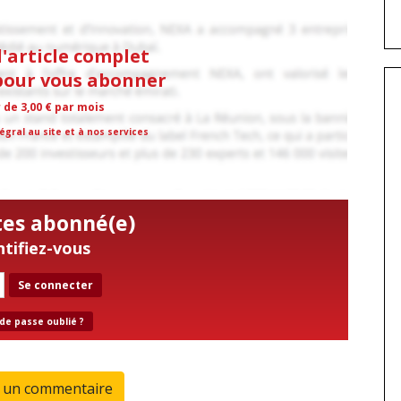
l'article complet
 pour vous abonner
r de 3,00 € par mois
égral au site et à nos services
tes abonné(e)
ntifiez-vous
Se connecter
de passe oublié ?
r un commentaire