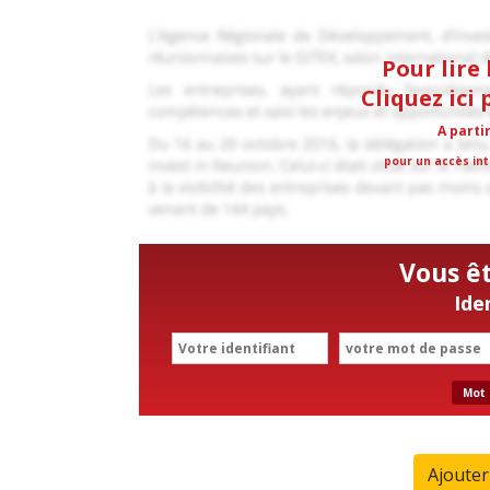
Pour lire 
Cliquez ici
A parti
pour un accès int
Vous ê
Ide
Mot 
Ajoute