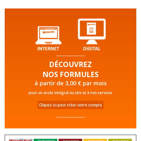
DÉCOUVREZ
NOS FORMULES
à partir de 3,00 € par mois
pour un accès intégral au site et à nos services
Cliquez ici pour créer votre compte