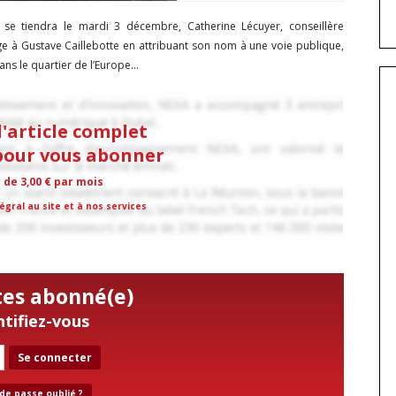
se tiendra le mardi 3 décembre, Catherine Lécuyer, conseillère
 à Gustave Caillebotte en attribuant son nom à une voie publique,
s le quartier de l’Europe...
l'article complet
 pour vous abonner
r de 3,00 € par mois
égral au site et à nos services
tes abonné(e)
ntifiez-vous
Se connecter
de passe oublié ?