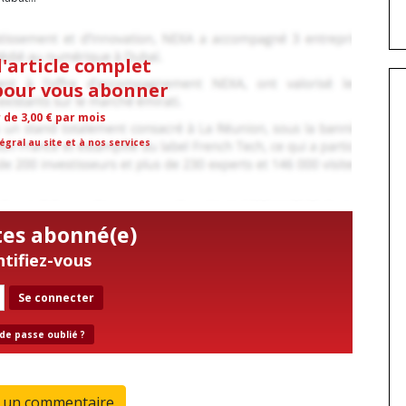
l'article complet
 pour vous abonner
r de 3,00 € par mois
égral au site et à nos services
tes abonné(e)
ntifiez-vous
Se connecter
de passe oublié ?
r un commentaire