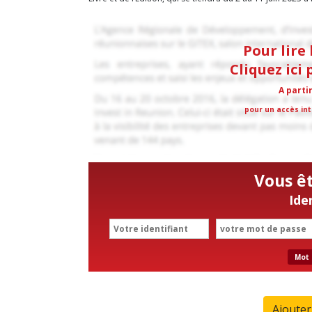
Pour lire 
Cliquez ici
A parti
pour un accès int
Vous ê
Ide
Mot 
Ajoute