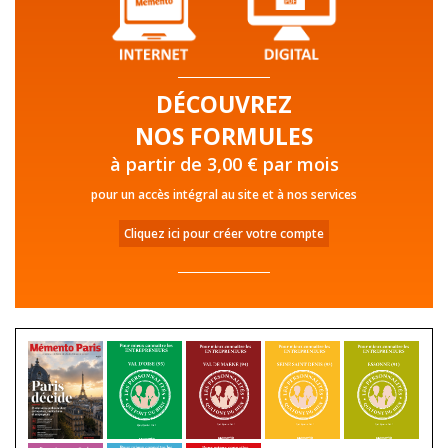
DÉCOUVREZ
NOS FORMULES
à partir de 3,00 € par mois
pour un accès intégral au site et à nos services
Cliquez ici pour créer votre compte