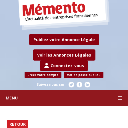
Publiez votre Annonce Légale
Voir les Annonces Légales
Connectez-vous
Créer votre compte
Mot de passe oublié ?
Suivez nous sur
MENU
RETOUR