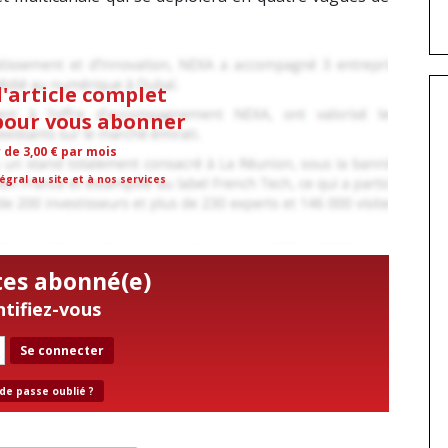
l'article complet
 pour vous abonner
r de 3,00 € par mois
égral au site et à nos services
tes abonné(e)
ntifiez-vous
Se connecter
de passe oublié ?