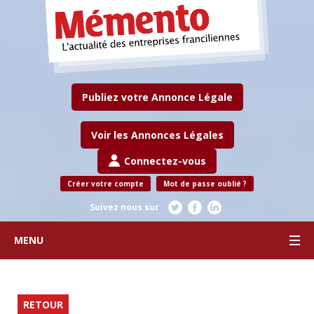
Publiez votre Annonce Légale
Voir les Annonces Légales
Connectez-vous
Créer votre compte
Mot de passe oublié ?
Suivez nous sur
MENU
RETOUR