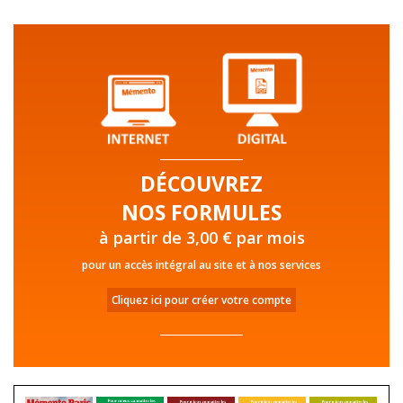
DÉCOUVREZ
NOS FORMULES
à partir de 3,00 € par mois
pour un accès intégral au site et à nos services
Cliquez ici pour créer votre compte