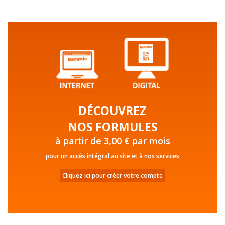
DÉCOUVREZ
NOS FORMULES
à partir de 3,00 € par mois
pour un accès intégral au site et à nos services
Cliquez ici pour créer votre compte