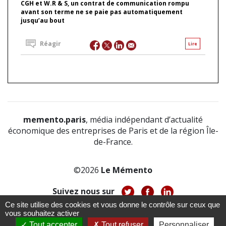
CGH et W.R & S, un contrat de communication rompu
avant son terme ne se paie pas automatiquement
jusqu’au bout
Réagir
Lire
memento.paris
, média indépendant d’actualité
économique des entreprises de Paris et de la région Île-
de-France.
©2026
Le Mémento
Suivez nous sur
Ce site utilise des cookies et vous donne le contrôle sur ceux que
-
-
-
vous souhaitez activer
À propos
Notice légale
Politique de confidentialité
-
Tout accepter
Tout refuser
Personnaliser
CGV
CGU