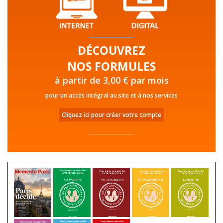
DÉCOUVREZ
NOS FORMULES
à partir de 3,00 € par mois
pour un accès intégral au site et à nos services
Cliquez ici pour créer votre compte