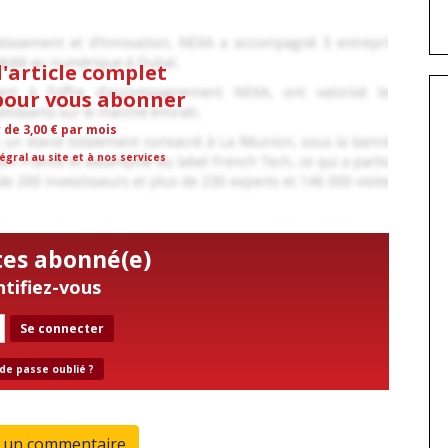
l'article complet
 pour vous abonner
r de 3,00 € par mois
égral au site et à nos services
tes abonné(e)
ntifiez-vous
Se connecter
de passe oublié ?
r un commentaire