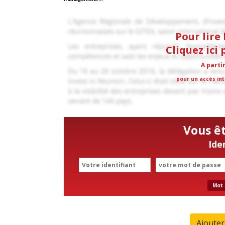
Pour lire 
Cliquez ici
A parti
pour un accès int
Vous ê
Ide
Mot 
Ajoute