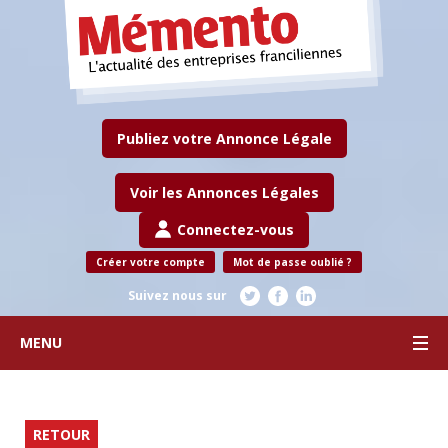
Publiez votre Annonce Légale
Voir les Annonces Légales
Connectez-vous
Créer votre compte
Mot de passe oublié ?
Suivez nous sur
MENU
RETOUR