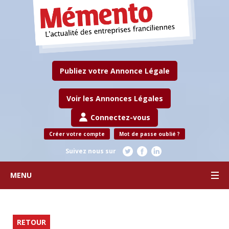
Publiez votre Annonce Légale
Voir les Annonces Légales
Connectez-vous
Créer votre compte
Mot de passe oublié ?
Suivez nous sur
MENU
RETOUR