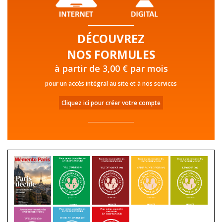
DÉCOUVREZ
NOS FORMULES
à partir de 3,00 € par mois
pour un accès intégral au site et à nos services
Cliquez ici pour créer votre compte