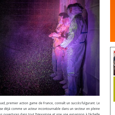
ad, premier action game de France, connaît un succès fulgurant. Le
impose déjà comme un acteur incontournable dans un secteur en pleine
es ouvertures dans tout l’Hexagone et vise une expansion à l’échelle