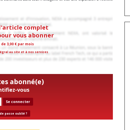
l'article complet
 pour vous abonner
r de 3,00 € par mois
égral au site et à nos services
tes abonné(e)
ntifiez-vous
Se connecter
de passe oublié ?