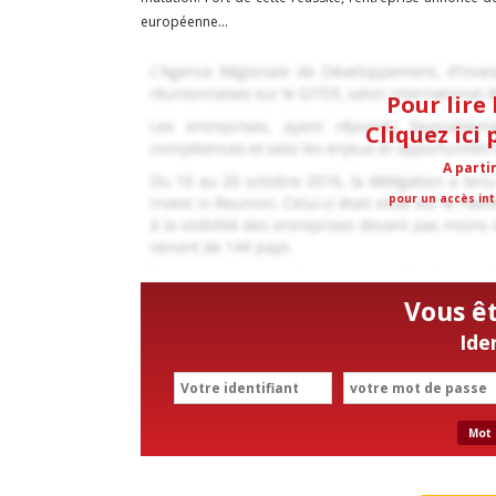
européenne...
Pour lire 
Cliquez ici
A parti
pour un accès int
Vous ê
Ide
Mot 