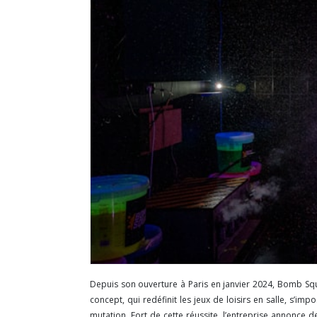
Depuis
son ouverture à Paris en janvier 2024, Bomb Squ
concept, qui redéfinit les jeux de loisirs en salle, s’
mutation. Fort de cette réussite, l’entreprise annonce d