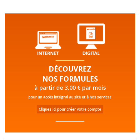
DÉCOUVREZ
NOS FORMULES
à partir de 3,00 € par mois
pour un accès intégral au site et à nos services
Cliquez ici pour créer votre compte