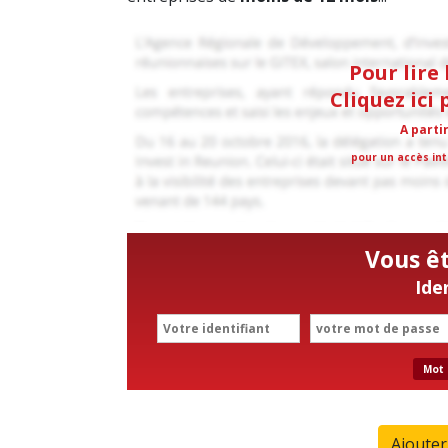
Pour lire 
Cliquez ici
A parti
pour un accès int
Vous ê
Ide
Mot 
Ajoute