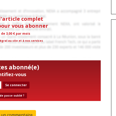
l'article complet
 pour vous abonner
r de 3,00 € par mois
égral au site et à nos services
tes abonné(e)
ntifiez-vous
Se connecter
de passe oublié ?
r un commentaire