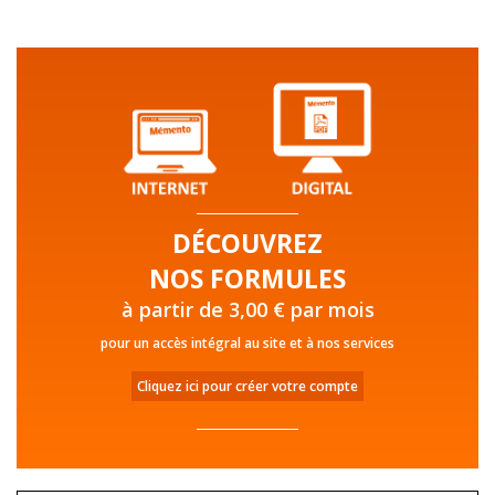
DÉCOUVREZ
NOS FORMULES
à partir de 3,00 € par mois
pour un accès intégral au site et à nos services
Cliquez ici pour créer votre compte