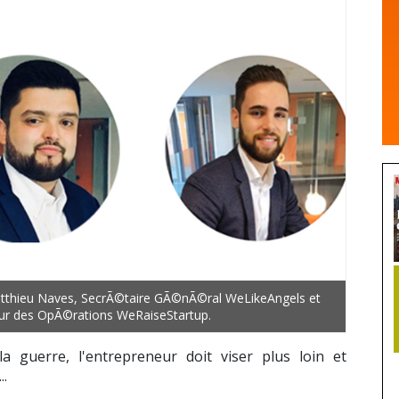
atthieu Naves, SecrÃ©taire GÃ©nÃ©ral WeLikeAngels et
teur des OpÃ©rations WeRaiseStartup.
a guerre, l'entrepreneur doit viser plus loin et
..