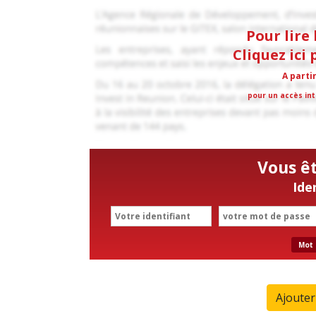
Pour lire 
Cliquez ici
A parti
pour un accès int
Vous ê
Ide
Mot 
Ajoute