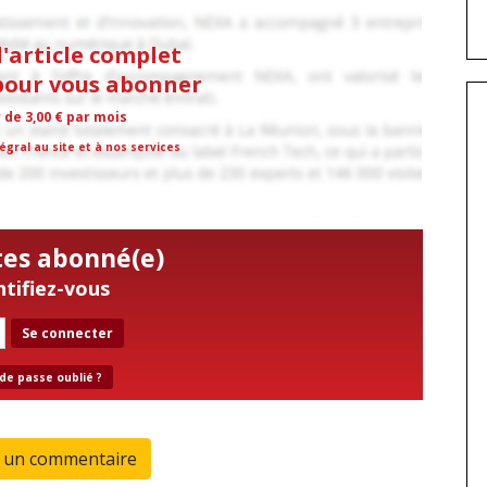
l'article complet
 pour vous abonner
r de 3,00 € par mois
égral au site et à nos services
tes abonné(e)
ntifiez-vous
Se connecter
de passe oublié ?
r un commentaire