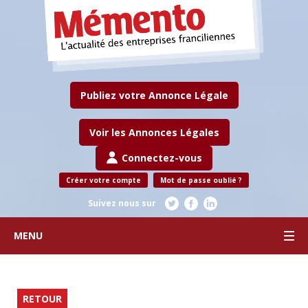
Publiez votre Annonce Légale
Voir les Annonces Légales
Connectez-vous
Créer votre compte
Mot de passe oublié ?
Suivez nous sur
MENU
RETOUR