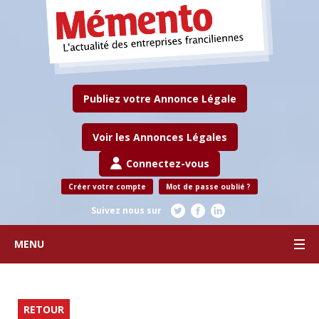
Publiez votre Annonce Légale
Voir les Annonces Légales
Connectez-vous
Créer votre compte
Mot de passe oublié ?
Suivez nous sur
MENU
RETOUR